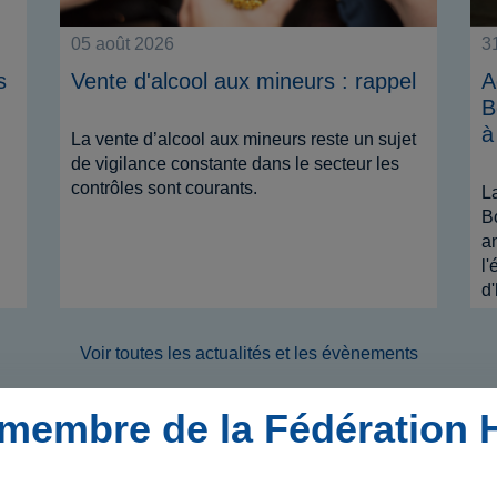
05 août 2026
31
s
Vente d'alcool aux mineurs : rappel
A
B
à
La vente d’alcool aux mineurs reste un sujet
de vigilance constante dans le secteur les
contrôles sont courants.
L
B
a
l'
d
Voir toutes les actualités et les évènements
membre de la Fédération
Évènements