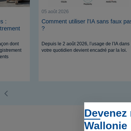
05 août 2026
s :
Comment utiliser l'IA sans faux pa
strement
?
açon dont
Depuis le 2 août 2026, l'usage de l'IA dans
gistrement
votre quotidien devient encadré par la loi.
ents
Devenez 
Wallonie