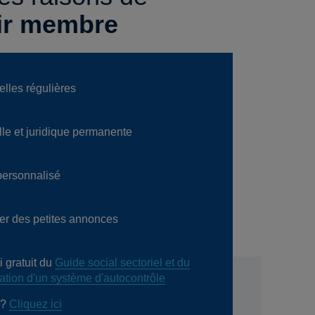
ir membre
elles régulières
lle et juridique permanente
ersonnalisé
user des petites annonces
 gratuit du
Guide social sectoriel et du
ration d'un système d'autocontrôle
 ?
Cliquez ici