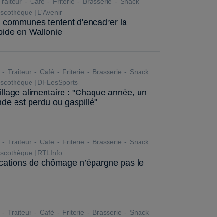
raiteur
Café
Friterie
Brasserie
Snack
scothèque
L'Avenir
s communes tentent d'encadrer la
pide en Wallonie
Traiteur
Café
Friterie
Brasserie
Snack
scothèque
DHLesSports
illage alimentaire : "Chaque année, un
nde est perdu ou gaspillé"
Traiteur
Café
Friterie
Brasserie
Snack
scothèque
RTLInfo
locations de chômage n’épargne pas le
Traiteur
Café
Friterie
Brasserie
Snack