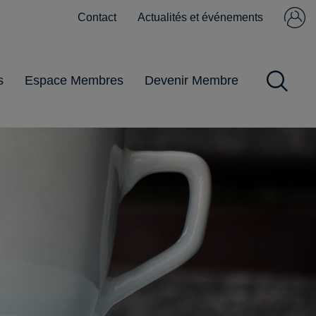
Contact
Actualités et événements
Se connecter
Pas encore
membre ?
s
Espace Membres
Devenir Membre
Impôts et Taxes
Obligations
Gestion du
Pandémie
Pratiques
commerciales
personnel