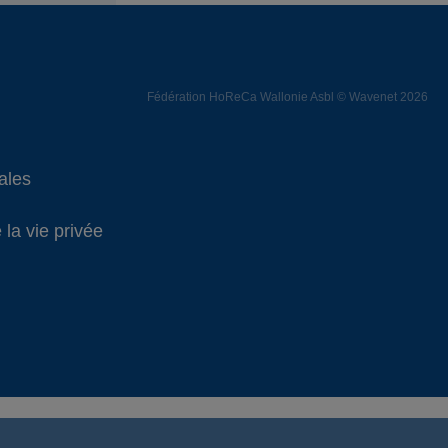
Fédération HoReCa Wallonie Asbl © Wavenet 2026
ales
 la vie privée