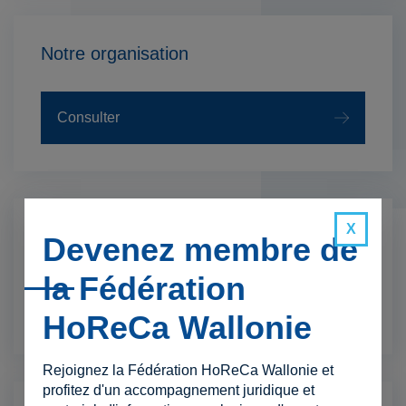
Notre organisation
Consulter
Notre secteur
Devenez membre de
la Fédération
Consulter
HoReCa Wallonie
Rejoignez la Fédération HoReCa Wallonie et
profitez d'un accompagnement juridique et