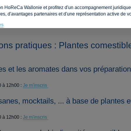
, etc.).
on HoReCa Wallonie et profitez d'un accompagnement juridique e
es, d'avantages partenaires et d'une représentation active de vo
0 à 10h30 :
Je m'inscris
 à 10h30 :
Je m'inscris
es
ons pratiques : Plantes comestibl
tes et les aromates dans vos préparation
 à 12h00 :
Je m'inscris
sanes, mocktails, ... à base de plantes e
 à 12h00 :
Je m'inscris