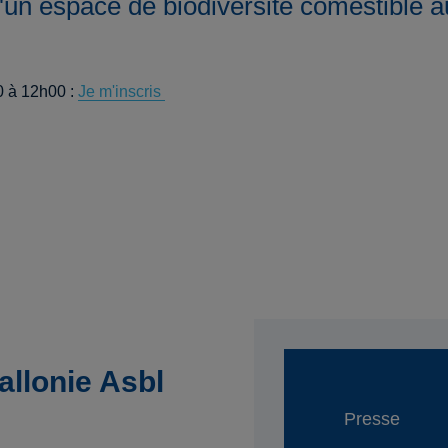
n espace de biodiversité comestible au
 à 12h00 :
Je m'inscris
llonie Asbl
Presse