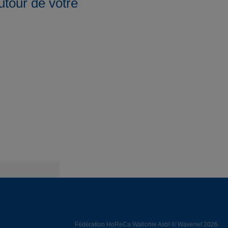
tour de votre
Fédération HoReCa Wallonie Asbl © Wavenet 2026