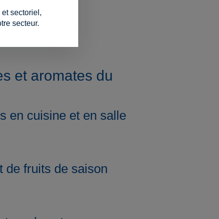
t sectoriel,
tre secteur.
es et aromates du
s en cuisine et en salle
t de fruits de saison