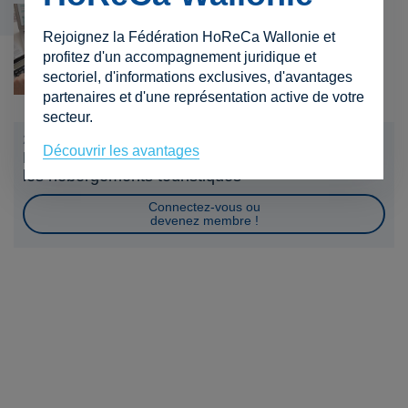
Rejoignez la Fédération HoReCa Wallonie et
Impôts et Taxes
profitez d'un accompagnement juridique et
sectoriel, d'informations exclusives, d'avantages
partenaires et d'une représentation active de votre
secteur.
24 février 2026
Découvrir les avantages
Relèvement du taux de TVA de 6% à 12% pour
les hébergements touristiques
Connectez-vous ou
devenez membre !