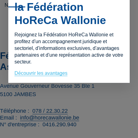
la Fédération
NE : 0466.784.784
HoReCa Wallonie
Rejoignez la Fédération HoReCa Wallonie et
profitez d'un accompagnement juridique et
sectoriel, d'informations exclusives, d'avantages
Fédération HoReCa Wallonie
partenaires et d'une représentation active de votre
secteur.
Asbl
Découvrir les avantages
Avenue Gouverneur Bovesse 35 Bte 1
5100
JAMBES
Téléphone
078 / 22.30.22
Email
info@horecawallonie.be
N° d'entreprise
0416.290.940