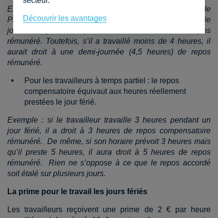
secteur.
Exemple : Si un travailleur a travaillé 6 heures le lundi de
Découvrir les avantages
Pâques, alors que son horaire prévoyait 9 heures pour le
jour de repos choisi, il a droit à 9 heures de repos
rémunéré. Toutefois, s’il a travaillé moins de 4 heures, il
aurait droit à une demi-journée (4,5 heures) de repos
rémunéré.
Pour les travailleurs à temps partiel :
le repos
compensatoire équivaut aux heures réellement
prestées le jour férié.
Exemple : si le travailleur travaille 3 heures pendant un
jour férié, il a droit à 3 heures de repos compensatoire
rémunéré. De même, si son horaire prévoit 3 heures mais
qu’il preste 5 heures, il aura droit à 5 heures de repos
rémunéré. Rien ne s’oppose à ce que le repos accordé
soit étalé sur plusieurs jours.
La prime pour le travail les jours fériés
Les travailleurs reçoivent une prime de 2 € par heure