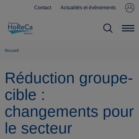
Contact
Actualités et événements
Se connecter
Pas encore
membre ?
Accueil
Réduction groupe-
cible :
changements pour
le secteur