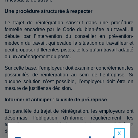
Une procédure structurée à respecter
Le trajet de réintégration s’inscrit dans une procédure
formelle encadrée par le Code du bien-être au travail. Il
débute par l’intervention du conseiller en prévention-
médecin du travail, qui évalue la situation du travailleur et
peut proposer différentes pistes, telles qu’un travail adapté
ou un aménagement du poste.
Sur cette base, l’employeur doit examiner concrètement les
possibilités de réintégration au sein de l’entreprise. Si
aucune solution n’est possible, l’employeur doit être en
mesure de justifier sa décision.
Informer et anticiper : la visite de pré-reprise
En parallèle du trajet de réintégration, les employeurs ont
désormais l’obligation d’informer régulièrement les
travailleurs en incapacité de travail de la possibilité de
demander une visite de pré-reprise.