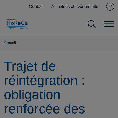
Contact
Actualités et événements
Se connecter
Pas encore
membre ?
Accueil
Trajet de
réintégration :
obligation
renforcée des