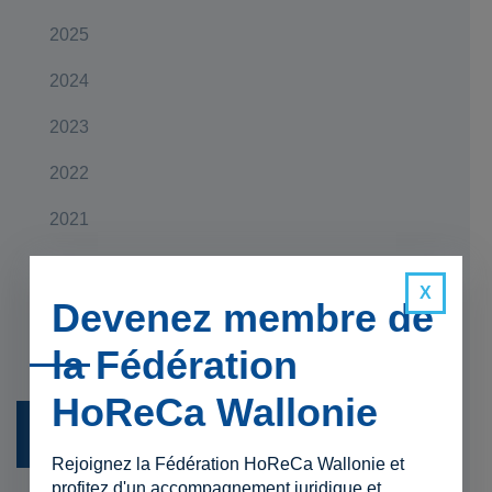
2025
2024
2023
2022
2021
2020
Devenez membre de
2019
la Fédération
HoReCa Wallonie
Rejoignez la Fédération HoReCa Wallonie et
profitez d'un accompagnement juridique et