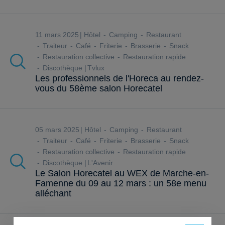
11 mars 2025
Hôtel
Camping
Restaurant
Traiteur
Café
Friterie
Brasserie
Snack
Restauration collective
Restauration rapide
Discothèque
Tvlux
Les professionnels de l'Horeca au rendez-
vous du 58ème salon Horecatel
05 mars 2025
Hôtel
Camping
Restaurant
Traiteur
Café
Friterie
Brasserie
Snack
Restauration collective
Restauration rapide
Discothèque
L'Avenir
Le Salon Horecatel au WEX de Marche-en-
Famenne du 09 au 12 mars : un 58e menu
alléchant