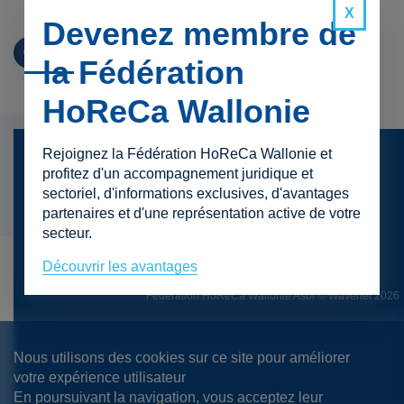
Devenez membre de
la Fédération
HoReCa Wallonie
Rejoignez la Fédération HoReCa Wallonie et
Presse
profitez d'un accompagnement juridique et
sectoriel, d'informations exclusives, d'avantages
Contact
partenaires et d'une représentation active de votre
Mentions légales
secteur.
Protection de la vie privée
Découvrir les avantages
Fédération HoReCa Wallonie Asbl © Wavenet 2026
Nous utilisons des cookies sur ce site pour améliorer
votre expérience utilisateur
En poursuivant la navigation, vous acceptez leur