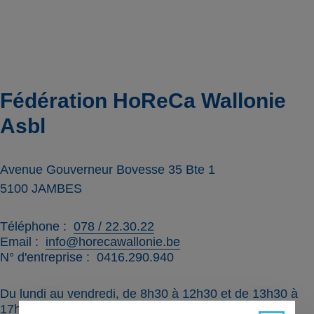
Fédération HoReCa Wallonie
Asbl
Avenue Gouverneur Bovesse 35 Bte 1
5100
JAMBES
Téléphone
078 / 22.30.22
Email
info@horecawallonie.be
N° d'entreprise
0416.290.940
Du lundi au vendredi, de 8h30 à 12h30 et de 13h30 à
17h00