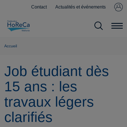
Contact
Actualités et événements
Se connecter
Pas encore
membre ?
Accueil
Job étudiant dès
15 ans : les
travaux légers
clarifiés