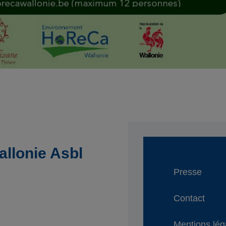
llonie Asbl
Presse
Contact
Mentions lég