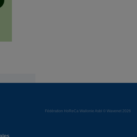
Fédération HoReCa Wallonie Asbl © Wavenet 2026
ales