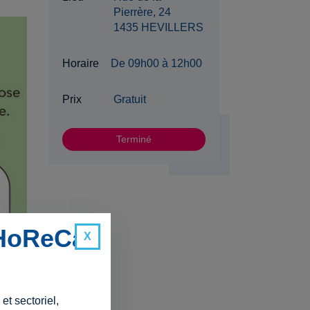
Pierrère, 24
1435 HEVILLERS
Horaire
De 09h00 à 12h00
Prix
Gratuit
Terminé
 HoReCa
t sectoriel,