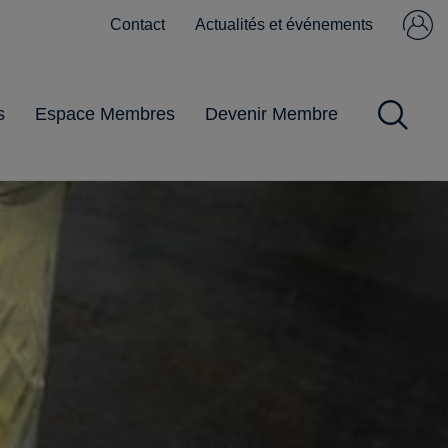
Contact
Actualités et événements
Se connecter
Pas encore
membre ?
s
Espace Membres
Devenir Membre
Impôts et Taxes
Obligations
Gestion du
Pandémie
Pratiques
commerciales
personnel