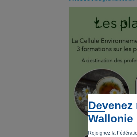
Devenez 
Wallonie
Rejoignez la Fédérati