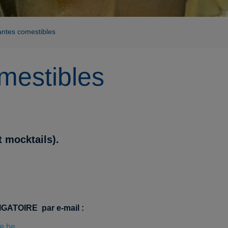
antes comestibles
omestibles
t mocktails).
LIGATOIRE par e-mail :
e.be