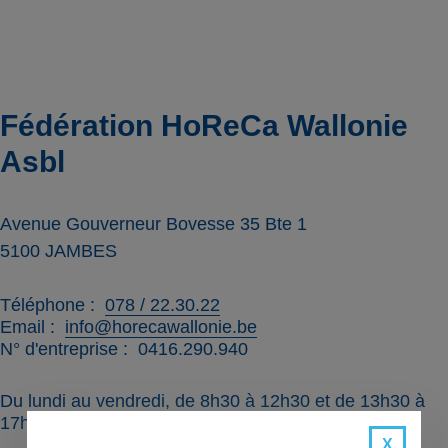
Fédération HoReCa Wallonie
Asbl
Avenue Gouverneur Bovesse 35 Bte 1
5100
JAMBES
Téléphone
078 / 22.30.22
Email
info@horecawallonie.be
N° d'entreprise
0416.290.940
Du lundi au vendredi, de 8h30 à 12h30 et de 13h30 à
17h00