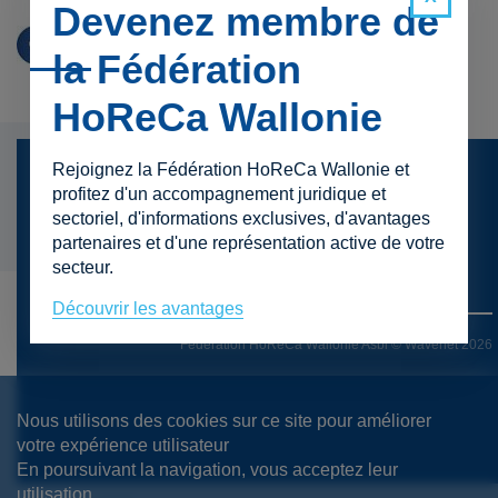
Devenez membre de
la Fédération
HoReCa Wallonie
Rejoignez la Fédération HoReCa Wallonie et
Presse
profitez d'un accompagnement juridique et
sectoriel, d'informations exclusives, d'avantages
Contact
partenaires et d'une représentation active de votre
Mentions légales
secteur.
Protection de la vie privée
Découvrir les avantages
Fédération HoReCa Wallonie Asbl © Wavenet 2026
Nous utilisons des cookies sur ce site pour améliorer
votre expérience utilisateur
En poursuivant la navigation, vous acceptez leur
utilisation.