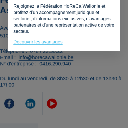
Rejoignez la Fédération HoReCa Wallonie et
Asbl
profitez d'un accompagnement juridique et
sectoriel, d'informations exclusives, d'avantages
partenaires et d'une représentation active de votre
Avenue Gouverneur Bovesse 35 Bte 1
secteur.
5100
JAMBES
Découvrir les avantages
Téléphone
078 / 22.30.22
Email
info@horecawallonie.be
N° d'entreprise
0416.290.940
Du lundi au vendredi, de 8h30 à 12h30 et de 13h30 à
17h00