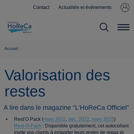
Contact
Actualités et événements
Se connecter
Pas encore
membre ?
Accueil
Valorisation des
restes
A lire dans le magazine "L'HoReCa Officiel"
Rest’O Pack (
mars 2022
,
déc. 2022
,
mars 2025
)
Rest-O-Pack
: Disponible gratuitement, cet autocollant
invite vos clients à emporter leurs restes de repas et