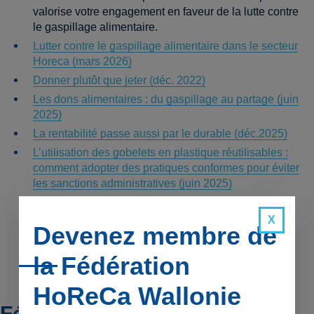
valorise votre engagement en faveur de la lutte contre
le gaspillage alimentaire.
Lutter contre le gaspillage alimentaire dans le secteur
Horeca (mars 2026)
Donner plutôt que jeter (déc. 2022)
Les dons alimentaires : du gaspillage au partage (juin
2025)
La rentabilité passe aussi par le durable (déc.2025)
L’utilisation des gobelets en plastique réutilisables :
comment adopter des pratiques conformes pour éviter
les sanctions administratives (juin 2025)
Devenez membre de
la Fédération
HoReCa Wallonie
Fédération HoReCa Wallonie