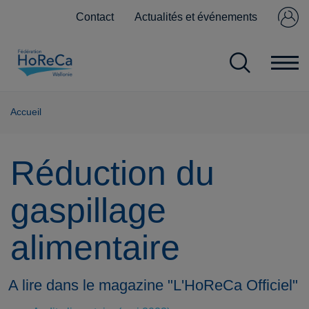
Contact
Actualités et événements
Se connecter
Pas encore
membre ?
Accueil
Réduction du
gaspillage
alimentaire
A lire dans le magazine "L'HoReCa Officiel"