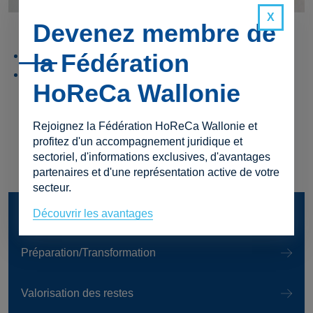
Devenez membre de
la Fédération
Consulter la brochure en ligne
Télécharger la brochure
HoReCa Wallonie
Rejoignez la Fédération HoReCa Wallonie et
profitez d'un accompagnement juridique et
sectoriel, d'informations exclusives, d'avantages
partenaires et d'une représentation active de votre
secteur.
Stockage
Découvrir les avantages
Préparation/Transformation
Valorisation des restes