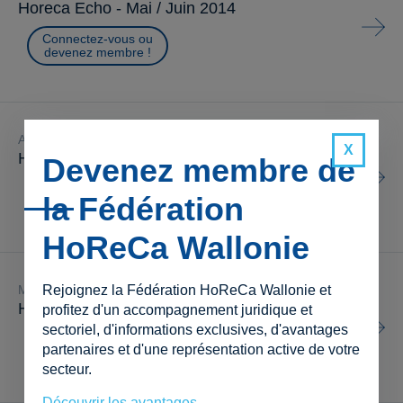
Horeca Echo - Mai / Juin 2014
Connectez-vous ou
devenez membre !
avril 2014
Horeca Echo - Avril 2014
Devenez membre de
Connectez-vous ou
la Fédération
devenez membre !
HoReCa Wallonie
Rejoignez la Fédération HoReCa Wallonie et
mars 2014
Horeca Echo - Mars 2014
profitez d'un accompagnement juridique et
sectoriel, d'informations exclusives, d'avantages
Connectez-vous ou
partenaires et d'une représentation active de votre
devenez membre !
secteur.
Découvrir les avantages