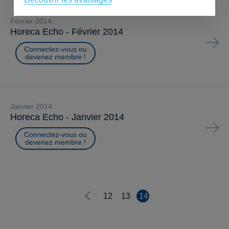
février 2014
Horeca Echo - Février 2014
Connectez-vous ou
devenez membre !
janvier 2014
Horeca Echo - Janvier 2014
Connectez-vous ou
devenez membre !
12
13
14