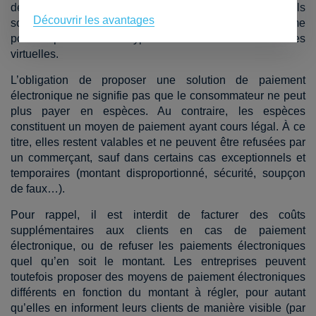
des moyens de paiement électroniques, même lorsqu’ils
Découvrir les avantages
sont effectués au moyen d’une carte. Il en va de même
pour les paiements en crypto-monnaies et autres monnaies
virtuelles.
L’obligation de proposer une solution de paiement
électronique ne signifie pas que le consommateur ne peut
plus payer en espèces. Au contraire, les espèces
constituent un moyen de paiement ayant cours légal. À ce
titre, elles restent valables et ne peuvent être refusées par
un commerçant, sauf dans certains cas exceptionnels et
temporaires (montant disproportionné, sécurité, soupçon
de faux…).
Pour rappel, il est interdit de facturer des coûts
supplémentaires aux clients en cas de paiement
électronique, ou de refuser les paiements électroniques
quel qu’en soit le montant. Les entreprises peuvent
toutefois proposer des moyens de paiement électroniques
différents en fonction du montant à régler, pour autant
qu’elles en informent leurs clients de manière visible (par