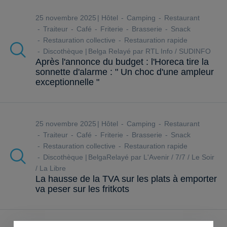
25 novembre 2025
Hôtel
Camping
Restaurant
Traiteur
Café
Friterie
Brasserie
Snack
Restauration collective
Restauration rapide
Discothèque
Belga
Relayé par RTL Info / SUDINFO
Après l'annonce du budget : l'Horeca tire la
sonnette d'alarme : " Un choc d'une ampleur
exceptionnelle "
25 novembre 2025
Hôtel
Camping
Restaurant
Traiteur
Café
Friterie
Brasserie
Snack
Restauration collective
Restauration rapide
Discothèque
Belga
Relayé par L'Avenir / 7/7 / Le Soir
/ La Libre
La hausse de la TVA sur les plats à emporter
va peser sur les fritkots