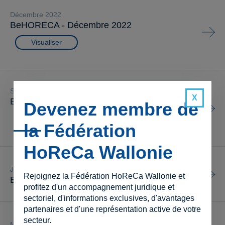
décembre 2022
BeHORECA - Décembre 2022
Visualiser
septembre 2022
BeHORECA - Septembre 2022
Devenez membre de
Visualiser
la Fédération
HoReCa Wallonie
juin 2022
Visualiser
Rejoignez la Fédération HoReCa Wallonie et
BeHORECA - Juin 2022
profitez d'un accompagnement juridique et
sectoriel, d'informations exclusives, d'avantages
partenaires et d'une représentation active de votre
secteur.
mars 2022