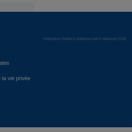
Fédération HoReCa Wallonie Asbl © Wavenet 2026
ales
 la vie privée