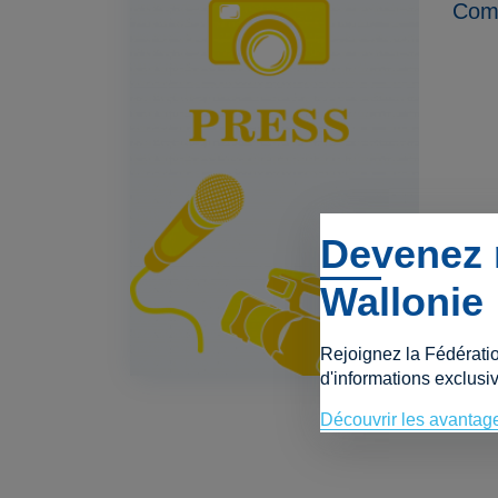
Com
Devenez 
Wallonie
Co
Rejoignez la Fédérati
d'informations exclusiv
Découvrir les avantag