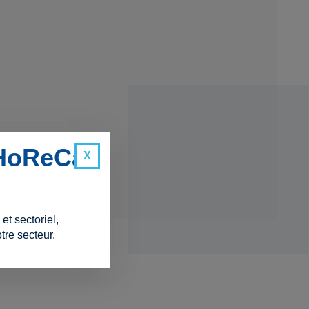
 HoReCa
t sectoriel,
tre secteur.