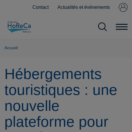
Contact
Actualités et événements
Se connecter
Pas encore
membre ?
Accueil
Hébergements
touristiques : une
nouvelle
plateforme pour