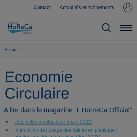
Contact
Actualités et événements
Se connecter
Pas encore
membre ?
Accueil
Economie
Circulaire
A lire dans le magazine "L'HoReCa Officiel"
Ustensiles en plastique (mars 2022)
Interdiction de l’usage des pailles en plastique :
quelles sont les alternatives (déc. 2023)