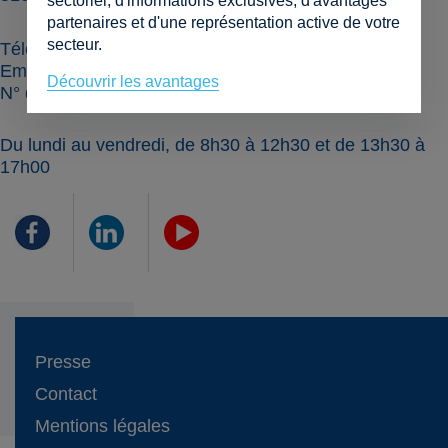
sectoriel, d'informations exclusives, d'avantages
partenaires et d'une représentation active de votre
secteur.
Téléphone
078 / 22.30.22
Email
info@horecawallonie.be
Découvrir les avantages
N° d'entreprise
0416.290.940
Du lundi au vendredi, de 8h30 à 12h30 et de 13h30 à
17h00
Presse
Contact
Mentions légales