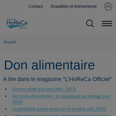
Contact
Actualités et événements
Se connecter
Pas encore
membre ?
Accueil
Don alimentaire
A lire dans le magazine "L'HoReCa Officiel"
Donner plutôt que jeter (déc. 2022)
Les dons alimentaires : du gaspillage au partage (juin
2025)
La rentabilité passe aussi par le durable (déc.2025)
Lutter contre le gaspillage alimentaire dans le secteur