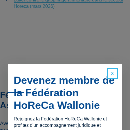
Horeca (mars 2026)
Devenez membre de
la Fédération
Fédération HoReCa Wallonie
HoReCa Wallonie
Asbl
Rejoignez la Fédération HoReCa Wallonie et
Avenue Gouverneur Bovesse 35 Bte 1
profitez d'un accompagnement juridique et