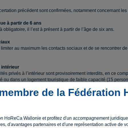
rtation précédent sont confirmées, notamment concernant les 
ue à partir de 6 ans
obligatoire, il l’est à présent à partir de l’âge de six ans.
ciaux
imiter au maximum les contacts sociaux et de se rencontrer de pr
intérieur
tés privés à l’intérieur sont provisoirement interdits, en ce comp
é ou dans un logement touristique de faible capacité (15 perso
membre de la Fédération
rieur
 les événements rassemblant plus de 4.000 personnes ne peuven
s événements, représentations culturelles et autres, ainsi que le
on HoReCa Wallonie et profitez d'un accompagnement juridique e
es, d'avantages partenaires et d'une représentation active de vo