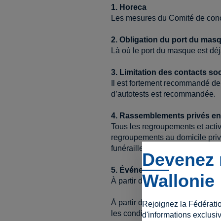
1. Horeca
Les mesures du Comité de conce
2. Obligation du port du masq
Là où le port du masque est déjà 
3. Limitation des contacts so
Il est fortement recommandé de l
d’autotests est recommandée.
4. Rassemblements privés en 
Tous les regroupements et activi
regroupements au domicile priv
funérailles.
Devenez 
5. Événements publics en inté
Wallonie
À partir du samedi 4 décembre,
À partir du lundi 6 décembre, le
Rejoignez la Fédérati
les conditions suivantes :
d'informations exclusiv