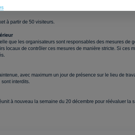
es
t à partir de 50 visiteurs.
érieur
elle que les organisateurs sont responsables des mesures de ges
 locaux de contrôler ces mesures de manière stricte. Si ces m
és.
 maintenue, avec maximum un jour de présence sur le lieu de trav
 sont interdits.
éunit à nouveau la semaine du 20 décembre pour réévaluer la s