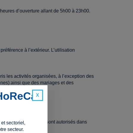
heures d’ouverture allant de 5h00 à 23h00.
éférence à l’extérieur. L’utilisation
ris les activités organisées, à l’exception des
nnes) ainsi que des mariages et des
 HoReCa
t plus avoir lieu.
s congrès à l’intérieur sont autorisés dans
t sectoriel,
tre secteur.