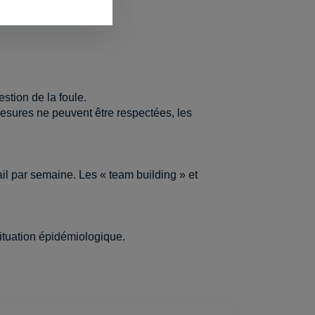
tion de la foule.
esures ne peuvent être respectées, les
ail par semaine. Les « team building » et
ituation épidémiologique.