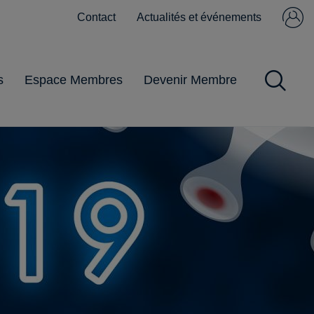
Contact
Actualités et événements
Se connecter
Pas encore
membre ?
s
Espace Membres
Devenir Membre
Impôts et Taxes
Obligations
Gestion du
Pandémie
Pratiques
commerciales
personnel