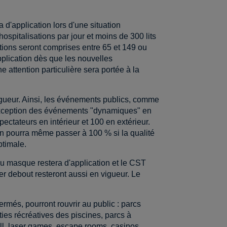
 d'application lors d'une situation
spitalisations par jour et moins de 300 lits
tions seront comprises entre 65 et 149 ou
application dès que les nouvelles
 attention particulière sera portée à la
igueur. Ainsi, les événements publics, comme
à l'exception des événements "dynamiques" en
ectateurs en intérieur et 100 en extérieur.
on pourra même passer à 100 % si la qualité
ptimale.
 du masque restera d'application et le CST
r debout resteront aussi en vigueur. Le
rmés, pourront rouvrir au public : parcs
rties récréatives des piscines, parcs à
ball, laser games, escape rooms, casinos,