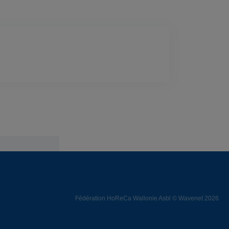
Fédération HoReCa Wallonie Asbl © Wavenet 2026