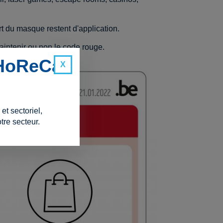
rt du masque restent d'application.
aintenir ou non le code rouge.
 HoReCa
t sectoriel,
tre secteur.