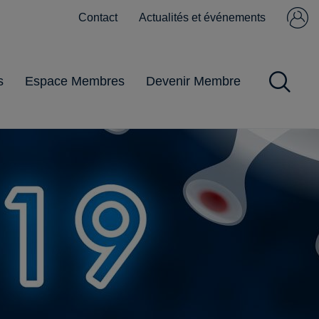
Contact
Actualités et événements
Se connecter
Pas encore
membre ?
s
Espace Membres
Devenir Membre
Impôts et Taxes
Obligations
Gestion du
Pandémie
Pratiques
commerciales
personnel