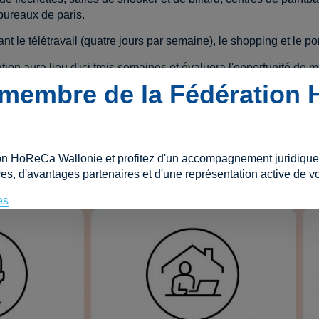
bureaux de paris.
 le télétravail (quatre jours par semaine), le shopping et le po
ion aura lieu d'ici trois semaines et évaluera l'opportunité de m
membre de la Fédération
on HoReCa Wallonie et profitez d'un accompagnement juridique e
es, d'avantages partenaires et d'une représentation active de vo
es