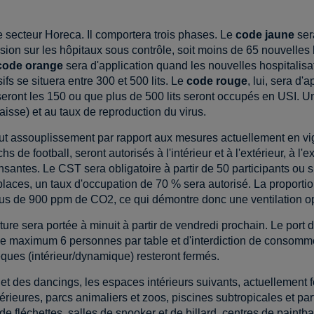
 secteur Horeca. Il comportera trois phases. Le
code jaune
sera
on sur les hôpitaux sous contrôle, soit moins de 65 nouvelles ho
code orange
sera d'application quand les nouvelles hospitalisa
ifs se situera entre 300 et 500 lits. Le
code rouge
, lui, sera d'
eront les 150 ou que plus de 500 lits seront occupés en USI. Une
aisse) et au taux de reproduction du virus.
tout assouplissement par rapport aux mesures actuellement en v
chs de football, seront autorisés à l'intérieur et à l'extérieur, 
santes. Le CST sera obligatoire à partir de 50 participants ou sp
places, un taux d'occupation de 70 % sera autorisé. La proporti
ous de 900 ppm de CO2, ce qui démontre donc une ventilation o
ture sera portée à minuit à partir de vendredi prochain. Le port
 de maximum 6 personnes par table et d'interdiction de consomme
èques (intérieur/dynamique) resteront fermés.
t des dancings, les espaces intérieurs suivants, actuellement fe
ntérieures, parcs animaliers et zoos, piscines subtropicales et pa
de fléchettes, salles de snooker et de billard, centres de paint