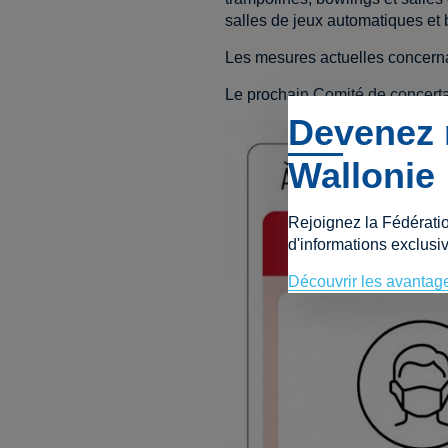
salles de jeux automatiques et 
Les mesures actuelles concernant
Le prochain Comité de concertat
Devenez 
Wallonie
Rejoignez la Fédérati
d'informations exclusiv
Découvrir les avantag