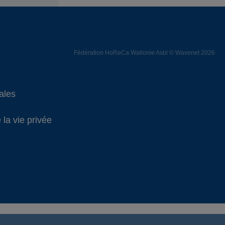
Fédération HoReCa Wallonie Asbl © Wavenet 2026
ales
 la vie privée