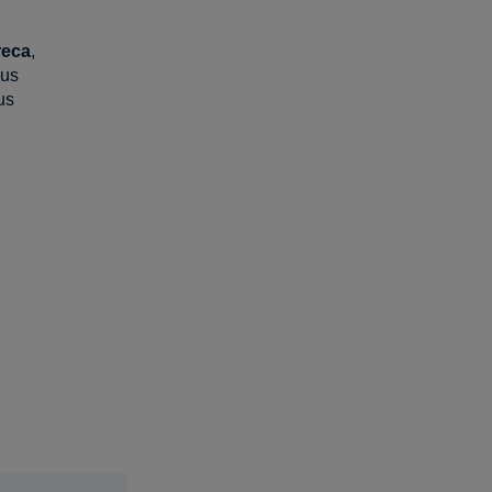
reca
,
ous
us