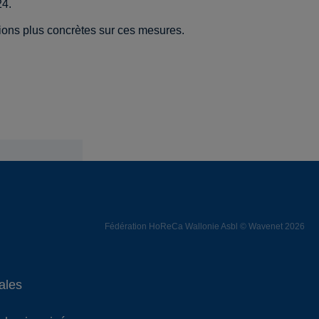
24.
tions plus concrètes sur ces mesures.
Fédération HoReCa Wallonie Asbl © Wavenet 2026
ales