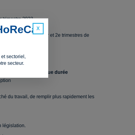
r trimestre 2023
 HoReCa
'ONSS au cours des 1er et 2e trimestres de
.
squ'en 2025
t sectoriel,
tre secteur.
il des malades de longue durée
iption
ché du travail, de remplir plus rapidement les
 législation.