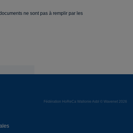
ocuments ne sont pas à remplir par les
Fédération HoReCa Wallonie Asbl © Wavenet 2026
ales