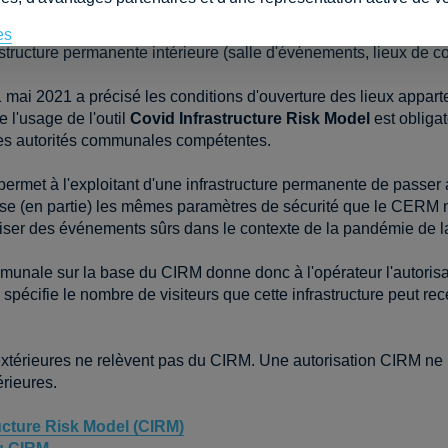
isk Model (CIRM)
es
structure permanente intérieure (salle d'événements, lieux de co
 mai 2021 a précisé les conditions d'ouverture des lieux appar
 l'usage de l'outil
Covid Infrastructure Risk Model
est obligat
n des autorités communales compétentes.
ermet à l'exploitant d'une infrastructure permanente de passer a
lise (en partie) les mêmes paramètres de sécurité que le CERM 
ganiser des événements sûrs dans le contexte de la pandémie de l
ommunale sur la base du CIRM donne donc à l'opérateur l'autoris
spécifie le nombre de visiteurs que cette infrastructure peut rece
s extérieures ne relèvent pas du CIRM. Une autorisation CIRM n
érieures.
ucture Risk Model (CIRM)