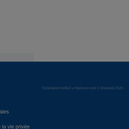
Fédération HoReCa Wallonie Asbl © Wavenet 2026
ales
 la vie privée