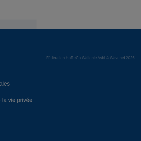
Fédération HoReCa Wallonie Asbl © Wavenet 2026
ales
 la vie privée