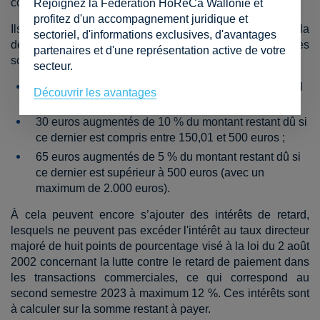
conclusion du contrat.
Rejoignez la Fédération HoReCa Wallonie et
profitez d'un accompagnement juridique et
Ils sont plafonnés légalement en fonction du montant de la
sectoriel, d'informations exclusives, d'avantages
dette. L’indemnité forfaitaire ne peut pas excéder les
partenaires et d'une représentation active de votre
sommes suivantes :
secteur.
20 euros si le montant restant dû est inférieur ou égal
Découvrir les avantages
à 150 euros ;
30 euros augmentés de 10 % du montant restant dû si
ce dernier est compris entre 150,01 et 500 euros ;
65 euros augmentés de 5 % du montant restant dû si
ce dernier est supérieur à 500 euros (avec un
maximum de 2.000 euros).
À cela peuvent encore s’ajouter des intérêts de retard,
lesquels ne peuvent pas excéder l'intérêt au taux directeur
majoré de huit points de pourcentage visé à la loi du 2 août
2002 concernant la lutte contre le retard de paiement dans
les transactions commerciales, ce qui correspond au
second semestre 2023 à maximum 12 %. Ces intérêts sont
à calculer sur la somme restant à payer.