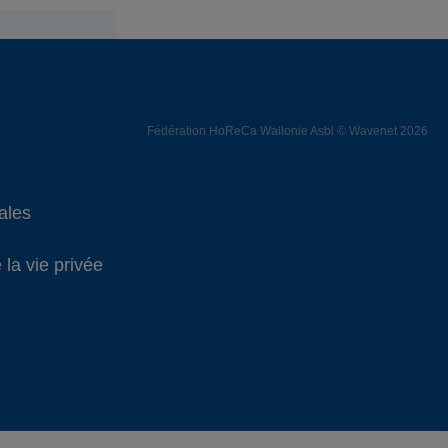
Fédération HoReCa Wallonie Asbl © Wavenet 2026
ales
 la vie privée