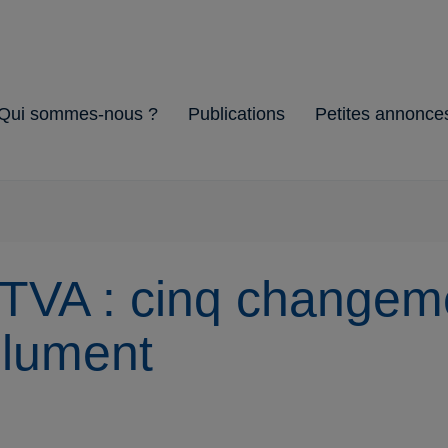
Qui sommes-nous ?
Publications
Petites annonce
Notre organisation
Nos partenaires
Nos services &
Notre secteur
Nos missions
Brochures
Guides
avantages
 TVA : cinq changem
olument