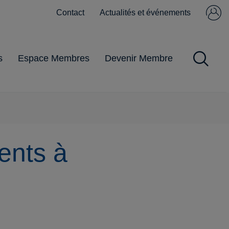
Contact
Actualités et événements
Se connecter
Pas encore
membre ?
s
Espace Membres
Devenir Membre
Impôts et Taxes
Obligations
Gestion du
Pandémie
Pratiques
commerciales
personnel
ents à