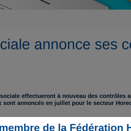
ociale annonce ses c
 sociale effectueront à nouveau des contrôles 
x sont annoncés en juillet pour le secteur Hore
membre de la Fédération