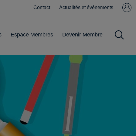
Contact
Actualités et événements
Se connecter
Pas encore
membre ?
s
Espace Membres
Devenir Membre
Impôts et Taxes
Obligations
Gestion du
Pandémie
Pratiques
commerciales
personnel