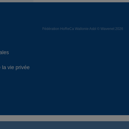
Fédération HoReCa Wallonie Asbl © Wavenet 2026
ales
 la vie privée