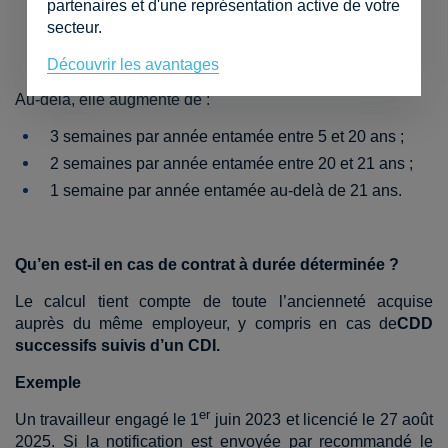
partenaires et d'une représentation active de votre
ans
secteur.
Découvrir les avantages
Au-delà, elle augmente de :
3 semaines par année entamée entre 5 et 20 ans ;
2 semaines par année entamée entre 20 et 21 ans ;
1 semaine par année entamée au-delà de 21 ans.
Qu’en est-il en cas de contrat à durée déterminée ?
Le calcul tient compte de toute l’ancienneté acquise
auprès du même employeur, y compris en cas de
CDD
successifs suivis d’un CDI
.
Exemple
er
Un travailleur engagé le 1
juin 2023 et licencié le 27 août
2025. Si la notification est envoyée par recommandé le