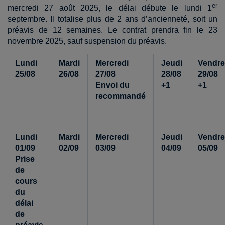
er
mercredi 27 août 2025, le délai débute le lundi 1
septembre. Il totalise plus de 2 ans d’ancienneté, soit un
préavis de 12 semaines. Le contrat prendra fin le 23
novembre 2025, sauf suspension du préavis.
Lundi
Mardi
Mercredi
Jeudi
Vendre
25/08
26/08
27/08
28/08
29/08
Envoi du
+1
+1
recommandé
Lundi
Mardi
Mercredi
Jeudi
Vendre
01/09
02/09
03/09
04/09
05/09
Prise
de
cours
du
délai
de