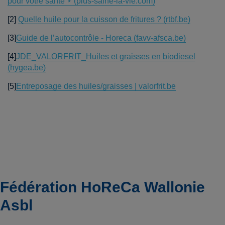
pour votre santé ⋆ (plus-saine-la-vie.com)
[2]
Quelle huile pour la cuisson de fritures ? (rtbf.be)
[3]
Guide de l’autocontrôle - Horeca (favv-afsca.be)
[4]
JDE_VALORFRIT_Huiles et graisses en biodiesel
(hygea.be)
[5]
Entreposage des huiles/graisses | valorfrit.be
Fédération HoReCa Wallonie
Asbl