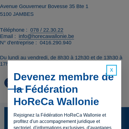
Avenue Gouverneur Bovesse 35 Bte 1
5100
JAMBES
Téléphone
078 / 22.30.22
Email
info@horecawallonie.be
N° d'entreprise
0416.290.940
Du lundi au vendredi, de 8h30 à 12h30 et de 13h30 à
17h00
Devenez membre de
la Fédération
HoReCa Wallonie
Rejoignez la Fédération HoReCa Wallonie et
Presse
profitez d'un accompagnement juridique et
sectoriel, d'informations exclusives, d'avantages