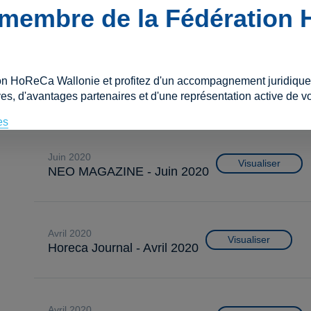
juin 2022
membre de la Fédération
Visualiser
BeHORECA - Juin 2022
mars 2022
on HoReCa Wallonie et profitez d'un accompagnement juridique e
Visualiser
BeHORECA - Mars 2022
es, d'avantages partenaires et d'une représentation active de vo
es
juin 2020
Visualiser
NEO MAGAZINE - Juin 2020
avril 2020
Visualiser
Horeca Journal - Avril 2020
avril 2020