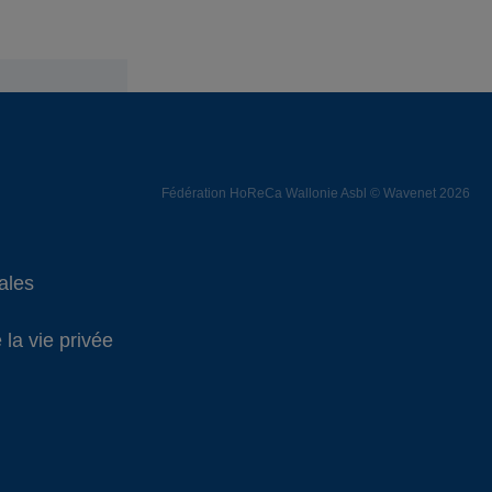
Fédération HoReCa Wallonie Asbl © Wavenet 2026
ales
 la vie privée