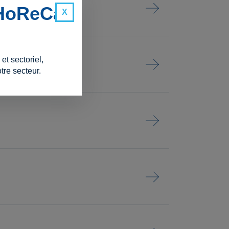
 HoReCa
t sectoriel,
tre secteur.