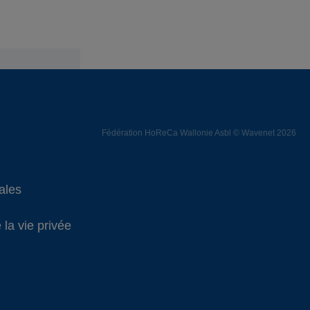
Fédération HoReCa Wallonie Asbl © Wavenet 2026
ales
 la vie privée