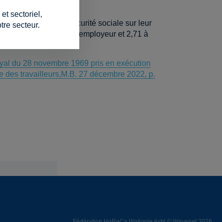
ées 2023 et 2024.
t sectoriel,
r de cotisations de sécurité sociale sur leur
tre secteur.
 % (5,42 % à charge de l’employeur et 2,71 à
royal du 28 novembre 1969 pris en exécution
 des travailleurs,
M.B. 27 décembre 2022, p.
Fédération HoReCa Wallonie Asbl © Wavenet 2026