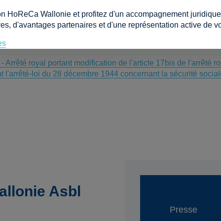
 de travail étudiant est porté de 475 à 600 heures pour les ann
on HoReCa Wallonie et profitez d'un accompagnement juridique e
tudiants pourront travailler jusqu’à 600 heures sans avoir à paye
es, d'avantages partenaires et d'une représentation active de vo
tion de solidarité est due sur ces salaires. Elle s’élève à 8,13
es
rêté royal portant modification de l'article 17bis de l'arrêté 
nt l'arrêté-loi du 28 décembre 1944 concernant la sécurité sociale
llonie Asbl
Presse