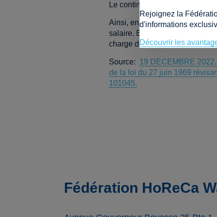
Le contingent annuel en matière
Rejoignez la Fédérati
Ainsi, en 2023 et en 2024, les é
d'informations exclusiv
salaire. En revanche, une cotisa
Découvrir les avantag
charge de l’étudiant).
Source:
19 DECEMBRE 2022. - Ar
de la loi du 27 juin 1969 révisa
101045.
Fédération HoReCa Wa