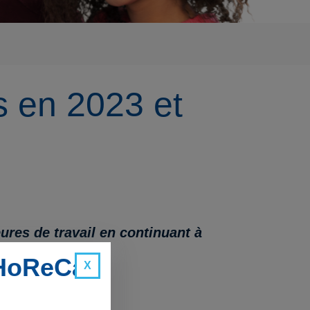
s en 2023 et
ures de travail en continuant à
 HoReCa