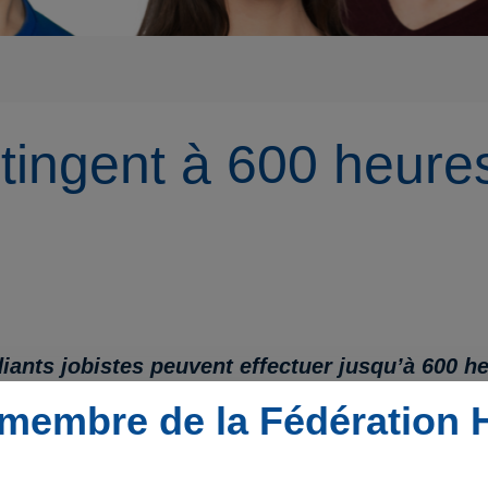
ntingent à 600 heure
diants jobistes peuvent effectuer jusqu’à 600 he
s réduites, contre 475 heures auparavant.
membre de la Fédération