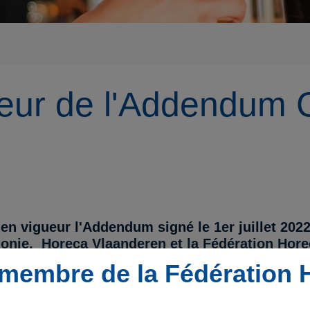
ueur de l'Addendum 
en vigueur l'Addendum signé le 1er juillet 2022
nie, Horeca Vlaanderen et la Fédération Horec
membre de la Fédération