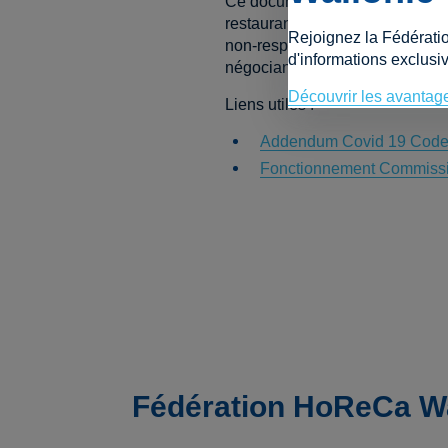
Ce document vise à réglementer 
restaurants, des quotas d'appro
Rejoignez la Fédérati
non-respect des quotas pendant
d'informations exclusiv
négociants, à condition que l' 
Découvrir les avantag
Liens utiles :
Addendum Covid 19 Code 
Fonctionnement Commissio
Fédération HoReCa Wa