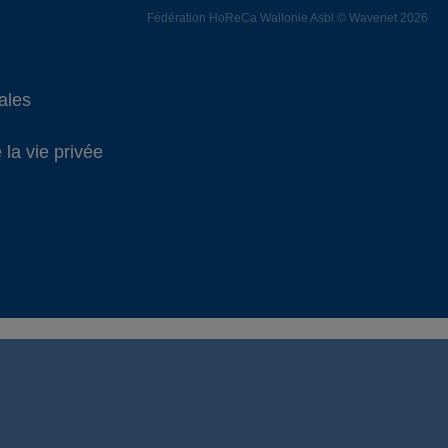
Fédération HoReCa Wallonie Asbl © Wavenet 2026
ales
 la vie privée