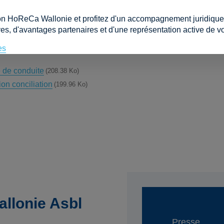
l'impact de la crise du Covid-19 en cas de non-respect par les e
visionnement liés aux contrats commerciaux qu'ils concluent avec
on HoReCa Wallonie et profitez d'un accompagnement juridique e
 la période Covid ne donnera jamais lieu à des amendes financ
es, d'avantages partenaires et d'une représentation active de vo
exploitant Horeca ait respecté la ou les exclusivités du contrat
es
de conduite
208.38 Ko
n conciliation
199.96 Ko
llonie Asbl
Presse