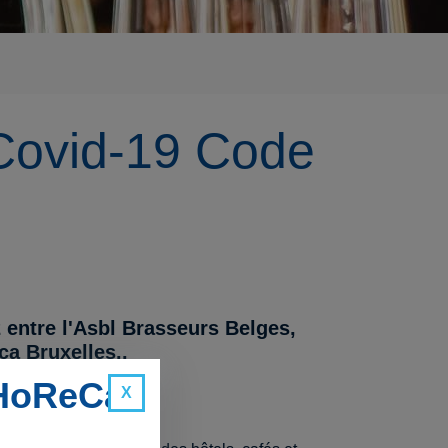
Covid-19 Code
 entre l'Asbl Brasseurs Belges,
a Bruxelles..
 HoReCa