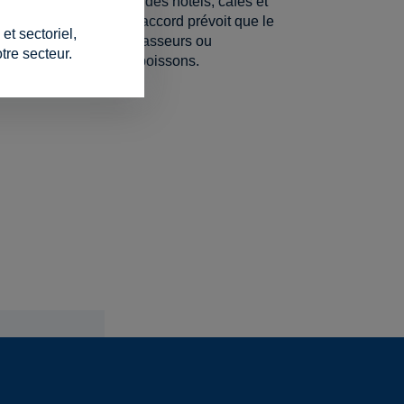
xploitants du secteur des hôtels, cafés et
 les distributeurs. L'accord prévoit que le
t sectoriel,
ières de la part des brasseurs ou
tre secteur.
 d'approvisionnement en boissons.