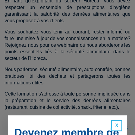
En tant qu'exploitant du secteur Horeca, vous devez
respecter un ensemble de prescriptions d'hygiène
garantissant la salubrité des denrées alimentaires que
vous proposez à vos clients.
Vous souhaitez vous tenir au courant, rester informé ou
faire une mise à jour de vos connaissances en la matière?
Rejoignez nous pour ce webinaire où nous aborderons les
points essentiels liés à la sécurité alimentaire dans le
secteur de l'Horeca.
Nous parlerons: sécurité alimentaire, auto-contrôle, bonnes
pratiques, tri des déchets et partagerons toutes les
informations utiles.
Cette formation s'adresse à toute personne impliquée dans
la préparation et le service des denrées alimentaires
(restaurant, cuisine de collectivité, snack, friterie, etc.).
Je m'inscris
Devenez membre de