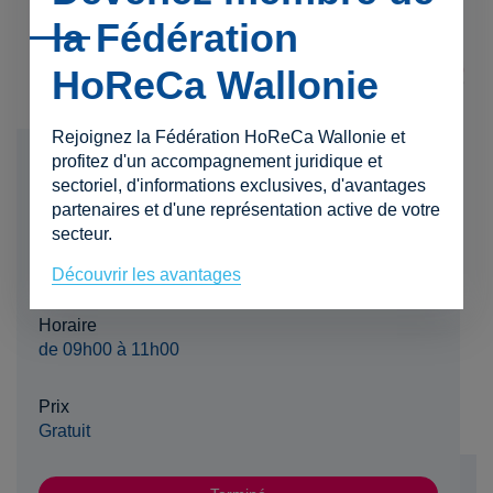
la Fédération
HoReCa Wallonie
Rejoignez la Fédération HoReCa Wallonie et
profitez d'un accompagnement juridique et
Date
sectoriel, d'informations exclusives, d'avantages
18 mai 2026
partenaires et d'une représentation active de votre
secteur.
Lieu
Visioconférence à distance
Découvrir les avantages
Horaire
de 09h00 à 11h00
Prix
Gratuit