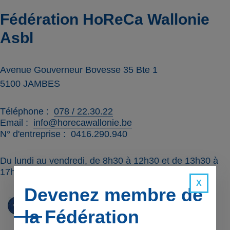
Fédération HoReCa Wallonie
Asbl
Avenue Gouverneur Bovesse 35 Bte 1
5100
JAMBES
Téléphone
078 / 22.30.22
Email
info@horecawallonie.be
N° d'entreprise
0416.290.940
Du lundi au vendredi, de 8h30 à 12h30 et de 13h30 à
17h00
Devenez membre de
la Fédération