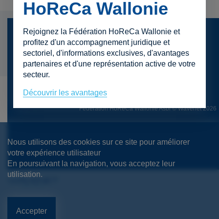
HoReCa Wallonie
Rejoignez la Fédération HoReCa Wallonie et
Presse
profitez d'un accompagnement juridique et
sectoriel, d'informations exclusives, d'avantages
Contact
partenaires et d'une représentation active de votre
Mentions légales
secteur.
Protection de la vie privée
Découvrir les avantages
Fédération HoReCa Wallonie Asbl © Wavenet 2026
Nous utilisons des cookies sur ce site pour améliorer
votre expérience utilisateur
En poursuivant la navigation, vous acceptez leur
utilisation.
Accepter