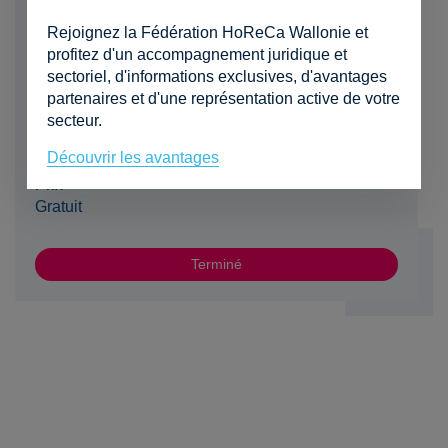
Lieu
Rejoignez la Fédération HoReCa Wallonie et
Novotel Charleroi Centre, Place verte, 17
profitez d'un accompagnement juridique et
6000 Charleroi
sectoriel, d'informations exclusives, d'avantages
partenaires et d'une représentation active de votre
Horaire
secteur.
De 09h00 à 12h00
Découvrir les avantages
Prix
Gratuit
Terminé