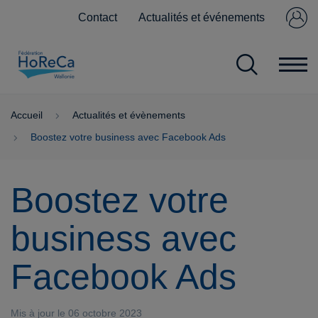
Contact
Actualités et événements
Se connecter
Pas encore
membre ?
Accueil
Actualités et évènements
Boostez votre business avec Facebook Ads
Boostez votre
business avec
Facebook Ads
Mis à jour le 06 octobre 2023