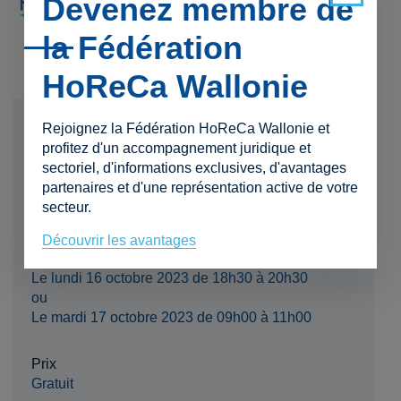
Devenez membre de
la Fédération
HoReCa Wallonie
Date
Rejoignez la Fédération HoReCa Wallonie et
16 octobre 2023
profitez d'un accompagnement juridique et
sectoriel, d'informations exclusives, d'avantages
partenaires et d'une représentation active de votre
Lieu
secteur.
Visioconférence à distance
Découvrir les avantages
Horaire
Le lundi 16 octobre 2023 de 18h30 à 20h30
ou
Le mardi 17 octobre 2023 de 09h00 à 11h00
Prix
Gratuit