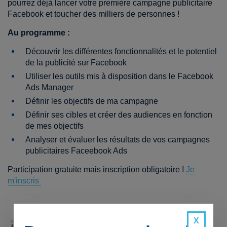
pourrez déjà lancer votre première campagne publicitaire
Facebook et toucher des milliers de personnes !
Au programme :
Découvrir les différentes fonctionnalités et le potentiel
de la publicité sur Facebook
Utiliser les outils mis à disposition dans le Facebook
Ads Manager
Définir les objectifs de ma campagne
Définir ses cibles et créer des audiences en fonction
de mes objectifs
Analyser et évaluer les résultats de vos campagnes
publicitaires Faceebook Ads
Participation gratuite mais inscription obligatoire !
Je
m'inscris