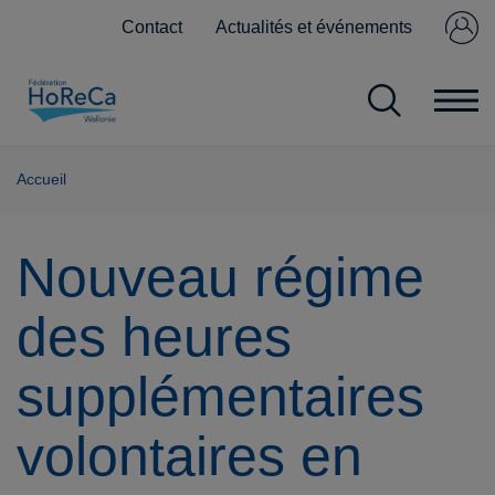
Contact
Actualités et événements
Se connecter
Pas encore
membre ?
Accueil
Nouveau régime
des heures
supplémentaires
volontaires en