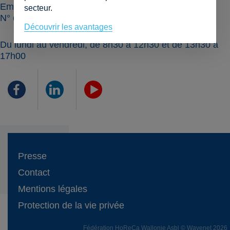
Email
info@horecawallonie.be
secteur.
N° d'entreprise
0416.290.940
Découvrir les avantages
Du lundi au vendredi, de 8h30 à 12h30 et de 13h30 à
17h00
Presse
Contact
Mentions légales
Protection de la vie privée
Fédération HoReCa Wallonie Asbl © Wavenet 2026