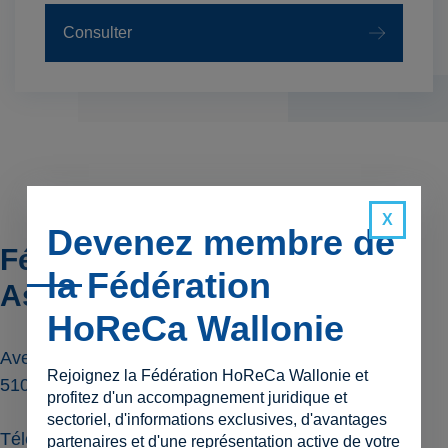
Consulter
Devenez membre de
Fédération HoReCa Wallonie
la Fédération
Asbl
HoReCa Wallonie
Avenue Gouverneur Bovesse 35 Bte 1
Rejoignez la Fédération HoReCa Wallonie et
5100
JAMBES
profitez d'un accompagnement juridique et
sectoriel, d'informations exclusives, d'avantages
Téléphone
078 / 22.30.22
partenaires et d'une représentation active de votre