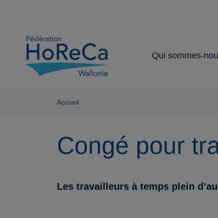
Qui sommes-nou
Notre organisat
Nos partenaire
Nos services 
Notre secteur
Nos missions
avantages
Accueil
Congé pour tra
Les travailleurs à temps plein d’a