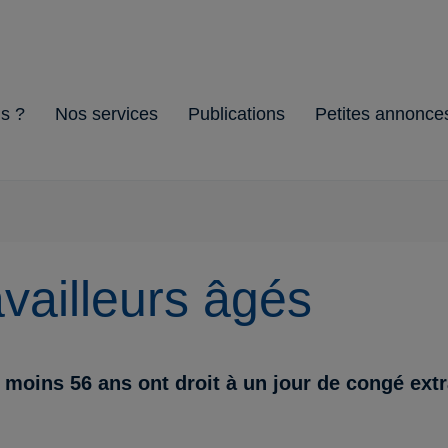
s ?
Nos services
Publications
Petites annonce
ion
s
&
Gestion
Cellule
L'HoReCa
Brochures
Guides
Environnement
d'Entreprise
Officiel
vailleurs âgés
u moins 56 ans ont droit à un jour de congé ext