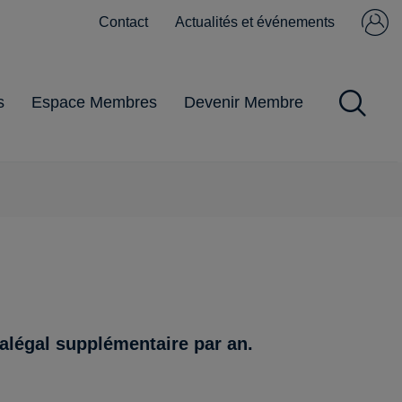
Contact
Actualités et événements
Se connecter
Pas encore
membre ?
s
Espace Membres
Devenir Membre
Impôts et Taxes
Obligations
Gestion du
Pandémie
Pratiques
commerciales
personnel
ralégal supplémentaire par an.