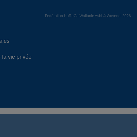
Fédération HoReCa Wallonie Asbl © Wavenet 2026
ales
 la vie privée