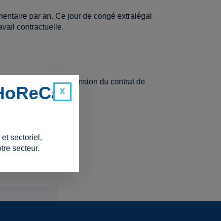
mentaire par an. Ce jour de congé extralégal
vail contractuelle.
ésultant pas d'une suspension du contrat de
 HoReCa
és légaux.
t sectoriel,
tre secteur.