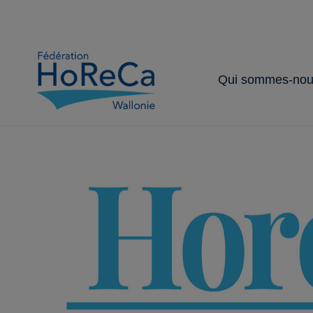
Qui sommes-nou
Notre organisat
Nos partenaire
Nos services 
Notre secteur
Nos missions
avantages