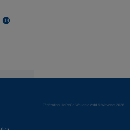
14
Fédération HoReCa Wallonie Asbl © Wavenet 2026
ales