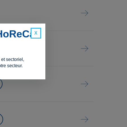
 HoReCa
t sectoriel,
tre secteur.