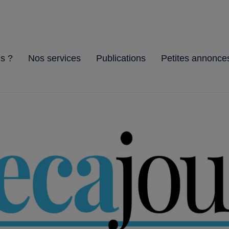
s ?
Nos services
Publications
Petites annonce
ion
s
&
Gestion
Cellule
L'HoReCa
Brochures
Guides
Environnement
d'Entreprise
Officiel