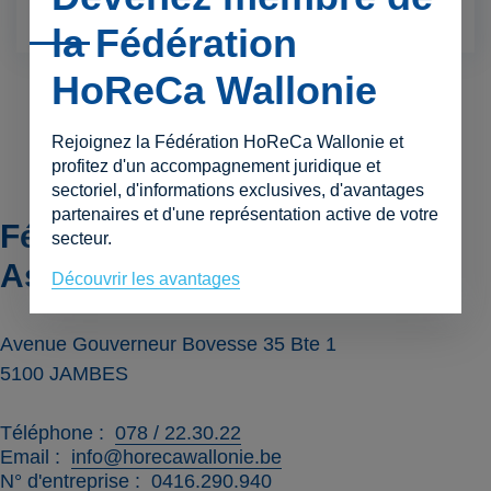
la Fédération
HoReCa Wallonie
Rejoignez la Fédération HoReCa Wallonie et
profitez d'un accompagnement juridique et
sectoriel, d'informations exclusives, d'avantages
partenaires et d'une représentation active de votre
Fédération HoReCa Wallonie
secteur.
Asbl
Découvrir les avantages
Avenue Gouverneur Bovesse 35 Bte 1
5100
JAMBES
Téléphone
078 / 22.30.22
Email
info@horecawallonie.be
N° d'entreprise
0416.290.940