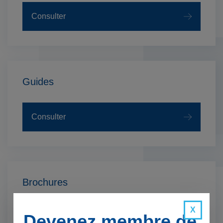
Consulter
Guides
Consulter
Brochures
Devenez membre de
Consulter