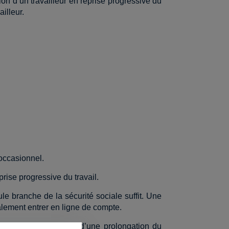
n d’un travailleur en reprise progressive du
illeur.
 occasionnel.
ise progressive du travail.
ule branche de la sécurité sociale suffit. Une
alement entrer en ligne de compte.
té effectuée. Il s’agit d’une prolongation du