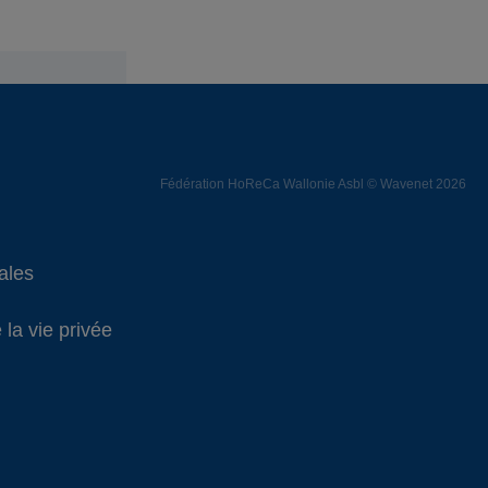
Fédération HoReCa Wallonie Asbl © Wavenet 2026
ales
 la vie privée