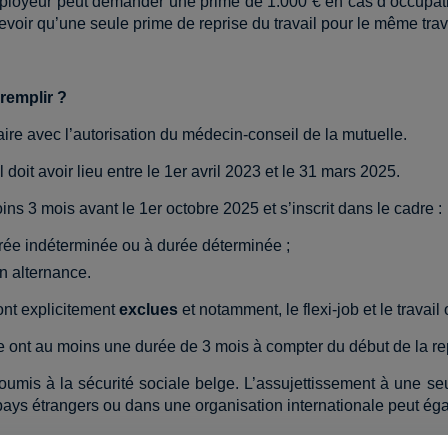
mployeur peut demander une prime de 1.000 € en cas d’occupatio
evoir qu’une seule prime de reprise du travail pour le même trava
remplir ?
 faire avec l’autorisation du médecin-conseil de la mutuelle.
 doit avoir lieu entre le 1er avril 2023 et le 31 mars 2025.
ins 3 mois avant le 1er octobre 2025 et s’inscrit dans le cadre :
durée indéterminée ou à durée déterminée ;
n alternance.
ont explicitement
exclues
et notamment, le flexi-job et le travail
 ont au moins une durée de 3 mois à compter du début de la repr
 soumis à la sécurité sociale belge. L’assujettissement à une se
s pays étrangers ou dans une organisation internationale peut ég
de de trois mois lorsqu’aucune heure de travail autorisé n’a é