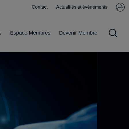
Contact
Actualités et événements
Se connecter
Pas encore
membre ?
s
Espace Membres
Devenir Membre
Impôts et Taxes
Obligations
Gestion du
Pandémie
Pratiques
commerciales
personnel